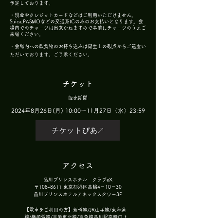
予定しております。
・現金やクレジットカードなどはご利用いただけません。
Suica,PASMOなどの交通系ICのみのお支払いとなります。会
場内でのチャージは出来かねますので事前にチャージのうえご
来場ください。
・会場内への飲食物のお持ち込みは衛生上の観点からご遠慮い
ただいております。
ご了承ください。
チケット
販売期間
2024年8月26日(月) 10:00～11月27日（水）23:59
チケットぴあ
アクセス
品川プリンスホテル クラブeX
〒108-8611 東京都港区高輪4－10－30
品川プリンスホテルアネックスタワー3F
【電車をご利用の方】新幹線/JR山手線/東海道
線/横須賀線/京浜東北線/京急線品川駅高輪口よ