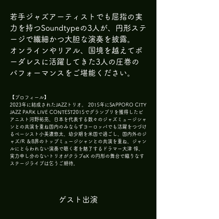
若手ジャズアーティストでも屈指の実
力を持つSoundtypeの3人が、円形ステ
ージで繊細かつ大胆な演奏を披露。
オンラインやリアル、国境を越えてボ
ーダレスに活躍してきた3人の圧巻の
パフォーマンスをご堪能ください。
【プロフィール】
2023年に結成されたJAZZトリオ。 2015年にSAPPORO CITY
JAZZ PARK LIVE CONTEST2015でグランプリを獲得したピ
アニスト河野祐亮、日本を代表する数々のジャズミュージシャ
ンとの共演を重ね国内のみならずヨーロッパでも活躍をつづけ
るベーシスト小美濃悠太、幼少期を米国で過ごし、国内外のジ
ャズ/R ＆B界のトップミュージシャンとの共演を重ね、ジャン
ルにとらわれない演奏で聴く者を魅了するドラマー大津 惇、
実力申し分のないトリオがクラブeX の円形の舞台で織りなす
ステージライブは乞うご期待。
ゲスト出演