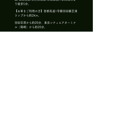
り徒歩5分。
【お車をご利用の方】首都高速1号線羽田線芝浦
ランプから約2Km。
羽田空港から約20分、東京シティエアターミナ
ル（箱崎）から約20分。
東京駅から約20分。銀座から約15分。