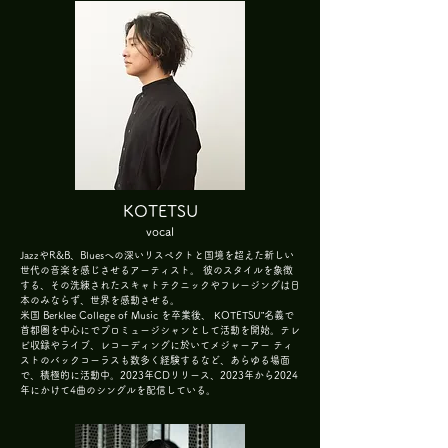
KOTETSU
vocal
JazzやR&B、Bluesへの深いリスペクトと国境を超えた新しい
世代の音楽を感じさせるアーティスト。 彼のスタイルを象徴
する、その洗練されたスキャトテクニックやフレージングは日
本のみならず、世界を感動させる。
米国 Berklee College of Music を卒業後、 KOTETSU”名義で
首都圏を中心にでプロミュージシャンとして活動を開始。テレ
ビ収録やライブ、レコーディングに於いてメジャーアー ティ
ストのバックコーラスも数多く経験するなど、あらゆる場面
で、積極的に活動中。2023年CDリリース、2023年から2024
年にかけて4曲のシングルを配信している。