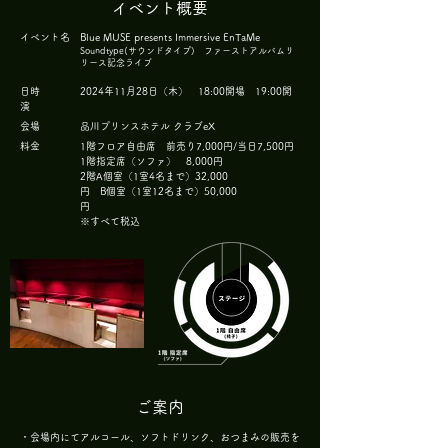
イベント概要
イベント名 Blue MUSE presents Immersive EnTaMe
Soundtype(サウンドタイプ) ファーストアルバムリ
リース記念ライブ
日時 2024年11月28日（木） 18:00開場 19:00開
演
会場 品川プリンスホテル クラブeX
料金 1階フロア自由席 前売り7,000円/当日7,500円
1階指定席（ソファ） 8,000円
2階A個室（1室4名まで）32,000
円 B個室（1室12名まで）50,000
円
※すべて税込
ご案内
・会場内にてアルコール、ソフトドリンク、おつまみの販売を