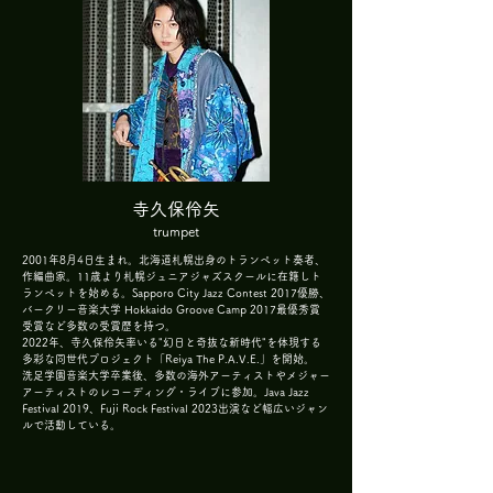
寺久保伶矢
trumpet
2001年8月4日生まれ。北海道札幌出身のトランペット奏者、
作編曲家。11歳より札幌ジュニアジャズスクールに在籍しト
ランペットを始める。Sapporo City Jazz Contest 2017優勝、
バークリー音楽大学 Hokkaido Groove Camp 2017最優秀賞
受賞など多数の受賞歴を持つ。
2022年、寺久保伶矢率いる"幻日と奇抜な新時代"を体現する
多彩な同世代プロジェクト「Reiya The P.A.V.E.」を開始。
洗足学園音楽大学卒業後、多数の海外アーティストやメジャー
アーティストのレコーディング・ライブに参加。Java Jazz
Festival 2019、Fuji Rock Festival 2023出演など幅広いジャン
ルで活動している。