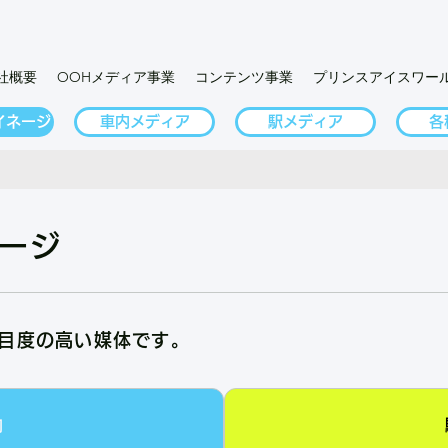
社概要
OOHメディア事業
コンテンツ事業
プリンスアイスワー
イネージ
車内メディア
駅メディア
各
ージ
目度の高い媒体です。
内