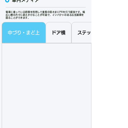
車内メディア
電車に乗っている時間を利用して乗客の皆さまにPRを行う媒体です。幅
広い層の方々に訴えかけることが可能で、インパクトのある広告展開を
図ることができます。
中づり・まど上
ドア横
ステッカー